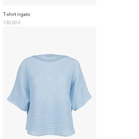
T-shirt rigato
Prezzo
130,00 €