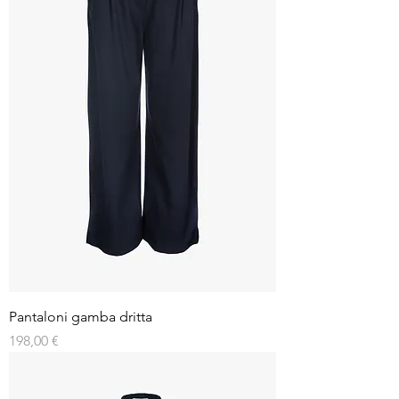
Pantaloni gamba dritta
Prezzo
198,00 €