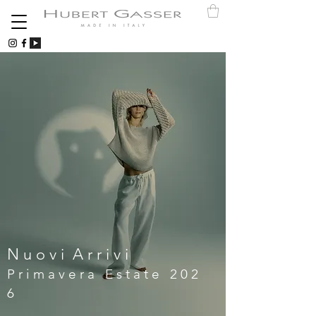
N u o v i A r r i v i
P r i m a v e r a E s t a t e 2 0 2
6