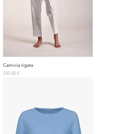
Camicia rigata
Prezzo
250,00 €