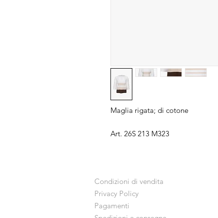
Maglia rigata; di cotone
Art. 26S 213 M323
Condizioni di vendita
Privacy Policy
Pagamenti
Spedizioni e consegne