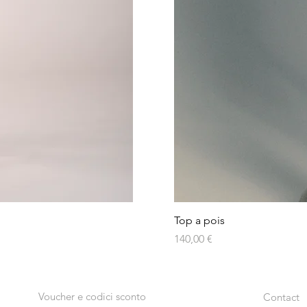
Top a pois
Prezzo
140,00 €
Voucher e codici sconto
Contact