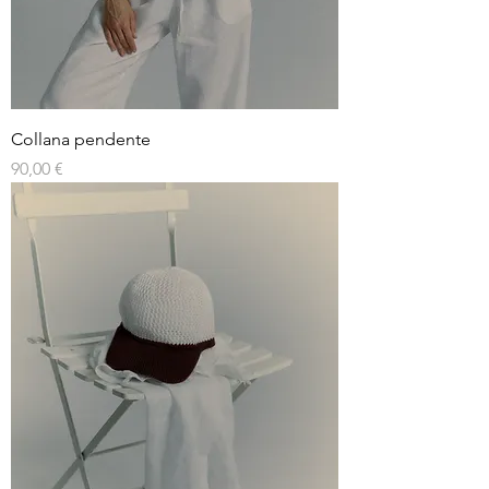
Collana pendente
Prezzo
90,00 €