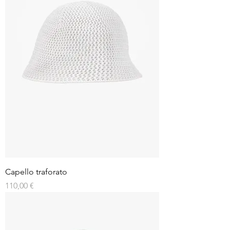
Capello traforato
Prezzo
110,00 €